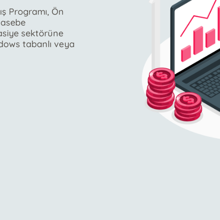
ış Programı, Ön
hasebe
rtasiye sektörüne
indows tabanlı veya