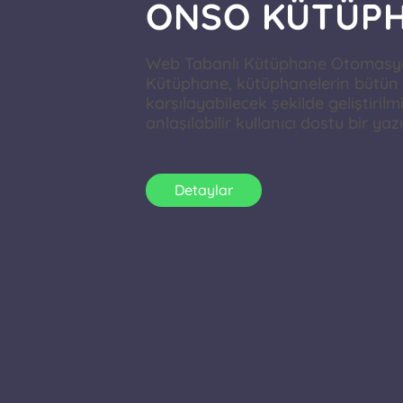
ONSO KÜTÜP
Web Tabanlı Kütüphane Otomasy
Kütüphane, kütüphanelerin bütün 
karşılayabilecek şekilde geliştirilm
anlaşılabilir kullanıcı dostu bir yazı
Detaylar