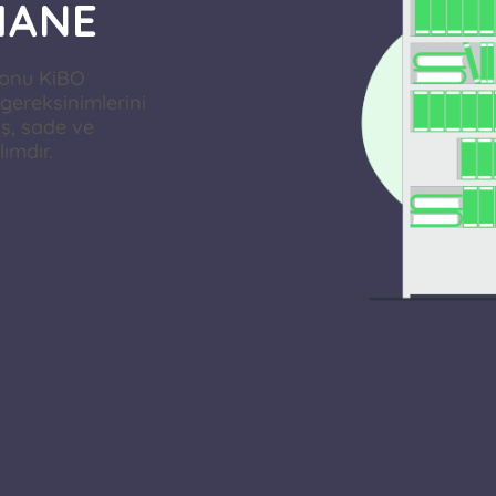
HANE
onu KiBO
gereksinimlerini
iş, sade ve
lımdır.