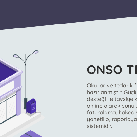
ONSO T
Okullar ve tedarik f
hazırlanmıştır. Güç
desteği ile tavsiye k
online olarak sunulu
faturalama, hakediş
yönetilip, raporlaya
sistemidir.