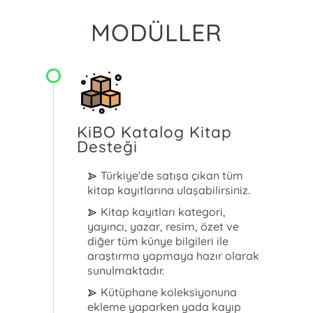
için ayrıca bir ücret alınmayacaktır.
Hizmet süresi içerisinde yeni modüller,
MODÜLLER
kullanıcı artırımları yapılabilir.
KiBO Katalog Kitap
Desteği
Türkiye'de satışa çıkan tüm
kitap kayıtlarına ulaşabilirsiniz.
Kitap kayıtları kategori,
yayıncı, yazar, resim, özet ve
diğer tüm künye bilgileri ile
araştırma yapmaya hazır olarak
sunulmaktadır.
Kütüphane koleksiyonuna
ekleme yaparken yada kayıp