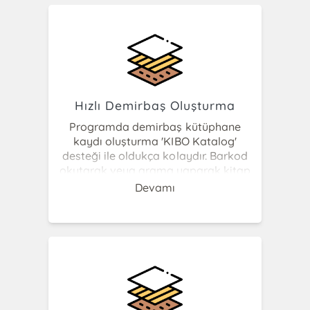
online bulut tabanlı bir yazılımdır.
Hızlı Demirbaş Oluşturma
Programda demirbaş kütüphane
kaydı oluşturma 'KIBO Katalog'
desteği ile oldukça kolaydır. Barkod
okutarak veya arama yaparak kitap
ile ilgili resim, özet vs tüm bilgilere
Devamı
ulaşabilirsiniz ve demirbaş kartı
oluşturabilirsiniz. KIBO Katalog
entegrasyonu ile kitap kayıtlarının en
doğru şekliyle hızlıca oluşturulması
sağlanmıştır. Yeni alınan kitabın
demirbaş kaydı için kitabın
barkodunu okutmak veya eser adını -
yazarını yazmak yeterlidir. Verilen