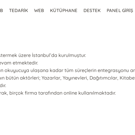
2B
TEDARİK
WEB
KÜTÜPHANE
DESTEK
PANEL GİRİŞ
östermek üzere İstanbul’da kurulmuştur.
devam etmektedir.
dan okuyucuya ulaşana kadar tüm süreçlerin entegrasyonu am
bütün aktörleri; Yazarlar, Yayınevleri, Dağıtımcılar, Kitabevl
ır.
k, birçok firma tarafından online kullanılmaktadır.