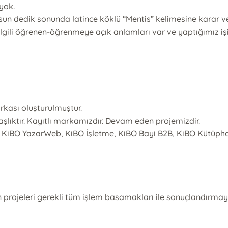
yok.
sun dedik sonunda latince köklü “Mentis” kelimesine karar ve
 ilgili öğrenen-öğrenmeye açık anlamları var ve yaptığımız iş
rkası oluşturulmuştur.
başlıktır. Kayıtlı markamızdır. Devam eden projemizdir.
KiBO YazarWeb, KiBO İşletme, KiBO Bayi B2B, KiBO Kütüphane
projeleri gerekli tüm işlem basamakları ile sonuçlandırma