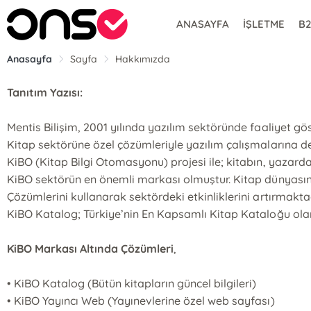
ANASAYFA
İŞLETME
B
Anasayfa
Sayfa
Hakkımızda
Tanıtım Yazısı:
Mentis Bilişim, 2001 yılında yazılım sektöründe faaliyet g
Kitap sektörüne özel çözümleriyle yazılım çalışmalarına 
KiBO (Kitap Bilgi Otomasyonu) projesi ile; kitabın, yazar
KiBO sektörün en önemli markası olmuştur. Kitap dünyasının 
Çözümlerini kullanarak sektördeki etkinliklerini artırmaktad
KiBO Katalog; Türkiye’nin En Kapsamlı Kitap Kataloğu olara
KiBO Markası Altında Çözümleri
,
• KiBO Katalog (Bütün kitapların güncel bilgileri)
• KiBO Yayıncı Web (Yayınevlerine özel web sayfası)