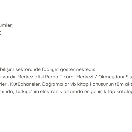
ümler)
)
a bilişim sektöründe faaliyet göstermektedir.
ı vardır. Merkez ofisi Perpa Ticaret Merkezi / Okmeydanı-Şişl
bevleri, Kütüphaneler, Dağıtımcılar vb kitap konusunun tüm aktörl
samında, Türkiye’nin elektronik ortamda en geniş kitap katal