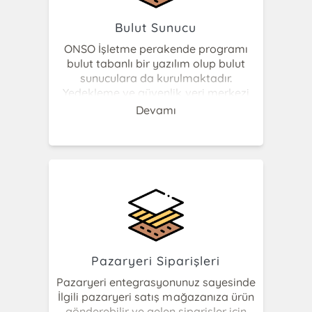
hakkedişinden kaynaklanan puanları
kullanmasını sağlayabilirsiniz. Puan
Bulut Sunucu
ve sadakat kartı uygulaması mobil ve
ONSO İşletme perakende programı
web uygulaması ile beraber
bulut tabanlı bir yazılım olup bulut
çalıştırılabilir.
sunuculara da kurulmaktadır.
Yedekleme ve güvenlik veri merkezi
tarafında sağlanmaktadır. Aylık/Yıllık
Devamı
kiralama şeklinde alacağınız hizmet
süresince eğitim, destek, güncelleme
işlemleri için ayrıca bir ücret
alınmayacaktır. Son derece kolay ve
herhangi bir kurulum gerektirmeyen
web tabanlı uygulamamız ile online
depolama imkanı elde edilmiş olup
online olarak internetin olduğu her
noktadan programa ulaşmak
mümkün olacaktır.
Pazaryeri Siparişleri
Pazaryeri entegrasyonunuz sayesinde
İlgili pazaryeri satış mağazanıza ürün
gönderebilir ve gelen siparişler için