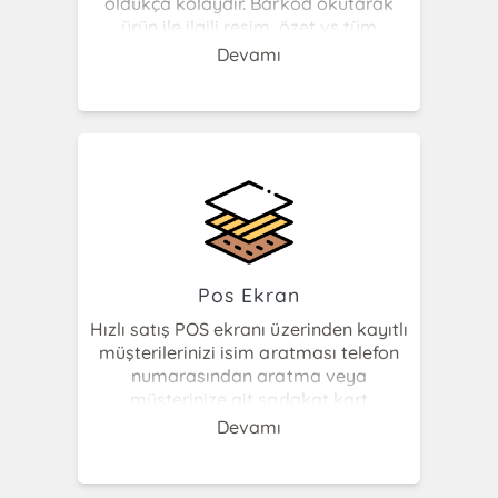
oldukça kolaydır. Barkod okutarak
ürün ile ilgili resim, özet vs tüm
bilgilere katalog havuzundan
Devamı
saniyeler içerisinde ulaşabilir ve stok
kartı oluşturabilirsiniz. Stok giriş fişi,
alış faturası üzerinde ürün giriş
işlemlerini hızlı bir şekilde yaparken
otomatik olarak ürün kartı
oluşturabilirsiniz. Katalog desteği
sayesinde muhasebe programımıza
geçişlerde stoklarınızı aktarmadan
sayım yaparak ürünleri yeniden
oluşturmak mümkün olacak böylece
Pos Ekran
vakit kaybetmemiş olacaksınız.
Hızlı satış POS ekranı üzerinden kayıtlı
müşterilerinizi isim aratması telefon
numarasından aratma veya
müşterinize ait sadakat kart
numarasını okutmak sureti ile müşteri
Devamı
carisi hızlı bir şekilde çağrılabilir ve
müşterinize özel fiyat ve iskontolar ile
işlem yapabilirsiniz. Dokunmatik