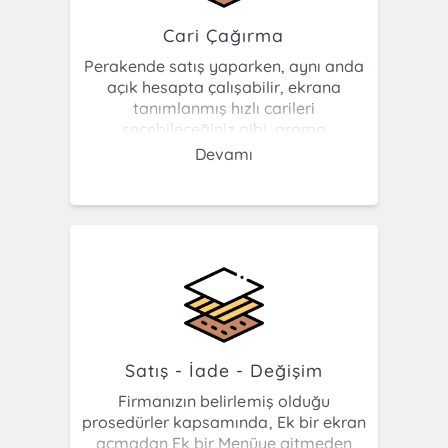
Cari Çağırma
Perakende satış yaparken, aynı anda
açık hesapta çalışabilir, ekrana
tanımlanmış hızlı carileri
seçebileceğiniz gibi, arama
ekranından carileri çağırıp
Devamı
seçebilirsiniz, sadakat kart
müşterileriniz var ise isim veya
telefonlar carilerini çağırmak suretiyle
satış yapabilir puan
tanımlayabilirsiniz.
Satış - İade - Değişim
Firmanızın belirlemiş olduğu
prosedürler kapsamında, Ek bir ekran
açmadan Ek bir Menüye gitmeden