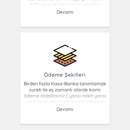
POS ekranda İadeleriniz alabilir,
Değişim yapabilirsiniz. Hatalı fişler
Devamı
var ise yeniden ekran çağırabilir veya
silebilirsiniz. Sadakat müşterileriniz
var ise puanlarını görebilir yapılan her
alışverişten tanımlı belirleyeceğiniz
oranda ıskonto- indirim yaparak
otomatik puan verebilirsiniz.
Ödeme Şekilleri
Birden fazla Kasa-Banka tanımlamak
sureti ile eş zamanlı olarak kısmı
ödeme alabilirsiniz ( yarısı nakit yarısı
kredi kartı gibi ) Nakik ve Kredi kartı
ile ödeme haricinde tanımlayacağınız
Devamı
Sodexo, Ticket, Setcard, Multinet kart
gibi kasalar tanımlayarak bu
kartlardan da işlem yapmak sureti ile