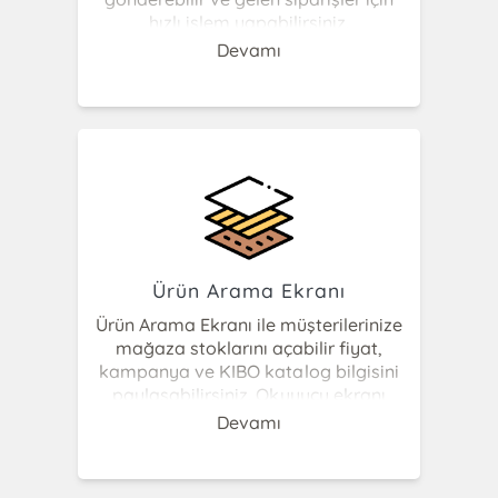
hızlı işlem yapabilirsiniz.
Pazaryerlerine ait siparişlerinizi toplu
Devamı
olarak içeri aktarabilir, stok ve fiyat
eşleştirebilir, hızlı depo yönetim
modülü ile e- faturalaya çevirerek
ilgili müşteriye gönderim
sağlayabilirsiniz.
Ürün Arama Ekranı
Ürün Arama Ekranı ile müşterilerinize
mağaza stoklarını açabilir fiyat,
kampanya ve KIBO katalog bilgisini
paylaşabilirsiniz. Okuyucu ekranı
Windows veya tanımlı android
Devamı
cihazlar ile uyumlu olup fiyat-gör
işlevi de gören ürün tarama ekranıdır.
Müşteri barkod okutarak veya arama