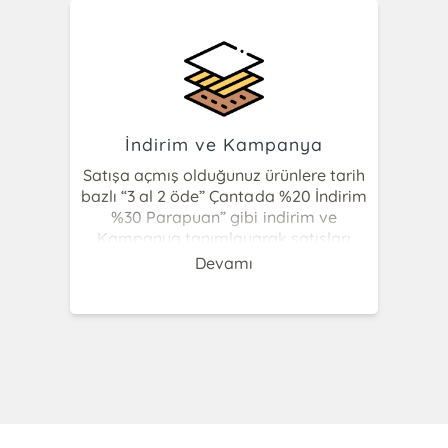
ödeme alabilirsiniz.
İndirim ve Kampanya
Satışa açmış olduğunuz ürünlere tarih
bazlı “3 al 2 öde” Çantada %20 İndirim
%30 Parapuan” gibi indirim ve
Kampanya tanımlayarak satışları
hızlandırabilir bunu tek ekrandan
Devamı
yönetebilirsiniz. Kasada anlık olarak
indirim yapabilir fiyat değiştirebilir
toplu iskonto yapabilirsiniz.