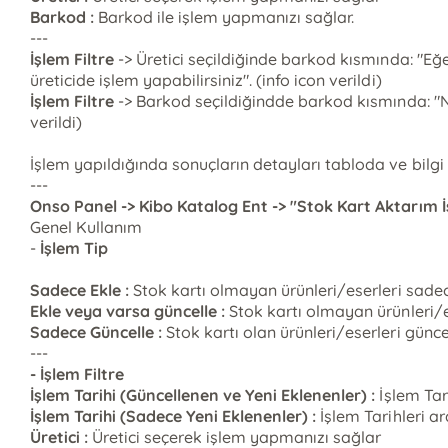
Barkod :
Barkod ile işlem yapmanızı sağlar.
---
İşlem Filtre
-> Üretici seçildiğinde barkod kısmında: "Eğer
üreticide işlem yapabilirsiniz". (info icon verildi)
İşlem Filtre
-> Barkod seçildiğindde barkod kısmında: "No
verildi)
İşlem yapıldığında sonuçların detayları tabloda ve bilgi 
---
Onso Panel -> Kibo Katalog Ent -> "Stok Kart Aktarım İ
Genel Kullanım
-
İşlem Tip
Sadece Ekle :
Stok kartı olmayan ürünleri/eserleri sadec
Ekle veya varsa güncelle :
Stok kartı olmayan ürünleri/es
Sadece Güncelle :
Stok kartı olan ürünleri/eserleri günce
---
- İşlem Filtre
İşlem Tarihi (Güncellenen ve Yeni Eklenenler) :
İşlem Tar
İşlem Tarihi (Sadece Yeni Eklenenler) :
İşlem Tarihleri a
Üretici :
Üretici seçerek işlem yapmanızı sağlar