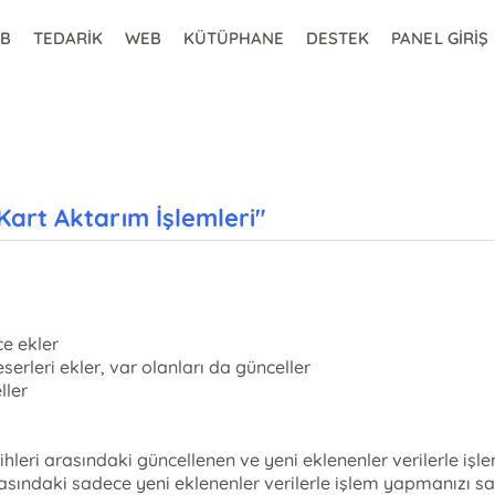
2B
TEDARİK
WEB
KÜTÜPHANE
DESTEK
PANEL GİRİŞ
Kart Aktarım İşlemleri"
e ekler
erleri ekler, var olanları da günceller
ller
ihleri arasındaki güncellenen ve yeni eklenenler verilerle iş
rasındaki sadece yeni eklenenler verilerle işlem yapmanızı s