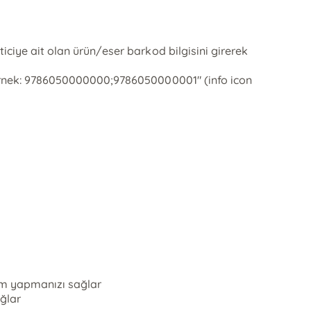
ticiye ait olan ürün/eser barkod bilgisini girerek
r. Örnek: 9786050000000;9786050000001" (info icon
lem yapmanızı sağlar
ağlar