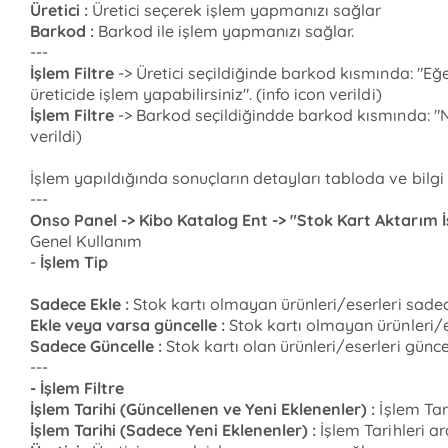
Üretici :
Üretici seçerek işlem yapmanızı sağlar
Barkod :
Barkod ile işlem yapmanızı sağlar.
---
İşlem Filtre
-> Üretici seçildiğinde barkod kısmında: "Eğer
üreticide işlem yapabilirsiniz". (info icon verildi)
İşlem Filtre
-> Barkod seçildiğindde barkod kısmında: "No
verildi)
İşlem yapıldığında sonuçların detayları tabloda ve bilgi 
---
Onso Panel -> Kibo Katalog Ent -> "Stok Kart Aktarım İ
Genel Kullanım
-
İşlem Tip
Sadece Ekle :
Stok kartı olmayan ürünleri/eserleri sadec
Ekle veya varsa güncelle :
Stok kartı olmayan ürünleri/es
Sadece Güncelle :
Stok kartı olan ürünleri/eserleri günce
---
- İşlem Filtre
İşlem Tarihi (Güncellenen ve Yeni Eklenenler) :
İşlem Tar
İşlem Tarihi (Sadece Yeni Eklenenler) :
İşlem Tarihleri a