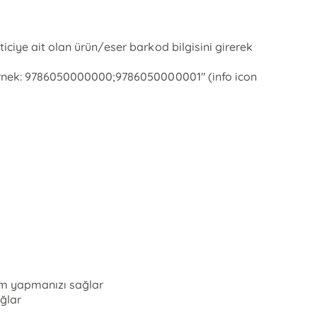
ticiye ait olan ürün/eser barkod bilgisini girerek
r. Örnek: 9786050000000;9786050000001" (info icon
lem yapmanızı sağlar
ağlar