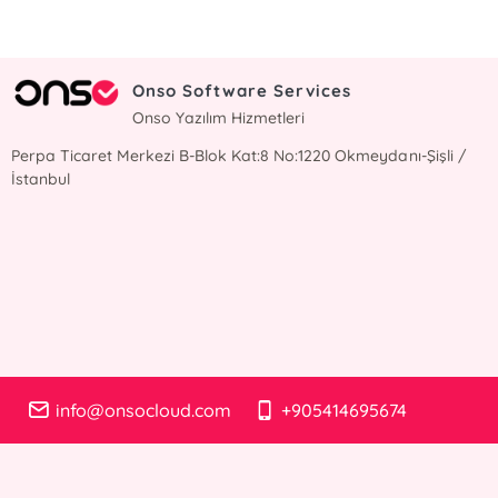
E-Bülten Kayıt
Güncel bilgiler için kayıt olunuz
Onso Software Services
Onso Yazılım Hizmetleri
Perpa Ticaret Merkezi B-Blok Kat:8 No:1220 Okmeydanı-Şişli /
İstanbul
info@onsocloud.com
+905414695674