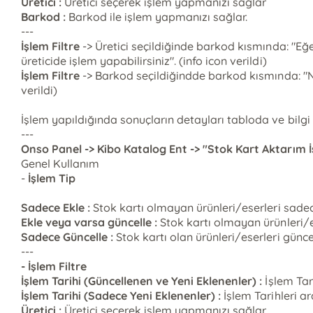
Üretici :
Üretici seçerek işlem yapmanızı sağlar
Barkod :
Barkod ile işlem yapmanızı sağlar.
---
İşlem Filtre
-> Üretici seçildiğinde barkod kısmında: "Eğer
üreticide işlem yapabilirsiniz". (info icon verildi)
İşlem Filtre
-> Barkod seçildiğindde barkod kısmında: "No
verildi)
İşlem yapıldığında sonuçların detayları tabloda ve bilgi 
---
Onso Panel -> Kibo Katalog Ent -> "Stok Kart Aktarım İ
Genel Kullanım
-
İşlem Tip
Sadece Ekle :
Stok kartı olmayan ürünleri/eserleri sadec
Ekle veya varsa güncelle :
Stok kartı olmayan ürünleri/es
Sadece Güncelle :
Stok kartı olan ürünleri/eserleri günce
---
- İşlem Filtre
İşlem Tarihi (Güncellenen ve Yeni Eklenenler) :
İşlem Tar
İşlem Tarihi (Sadece Yeni Eklenenler) :
İşlem Tarihleri a
Üretici :
Üretici seçerek işlem yapmanızı sağlar