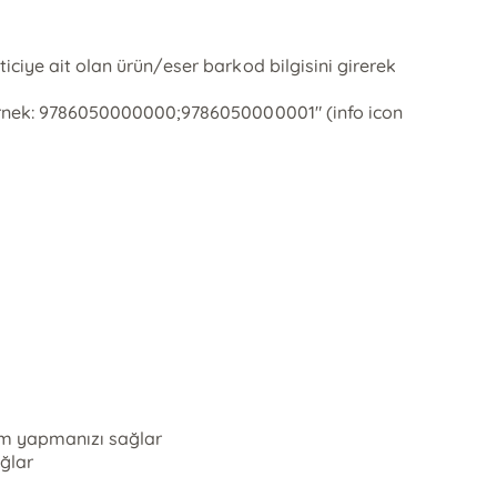
ticiye ait olan ürün/eser barkod bilgisini girerek
r. Örnek: 9786050000000;9786050000001" (info icon
lem yapmanızı sağlar
ağlar