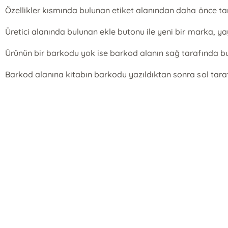
Özellikler kısmında bulunan etiket alanından daha önce tanı
Üretici alanında bulunan ekle butonu ile yeni bir marka, yayı
Ürünün bir barkodu yok ise barkod alanın sağ tarafında bul
Barkod alanına kitabın barkodu yazıldıktan sonra sol taraf
E-Bülten Kayıt
Güncel bilgiler için kayıt olunuz